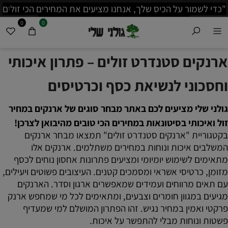
"כדי לשמור על הכיס שלך, אנחנו מציעים את המחירים הכי זולים
בשוק. אל תהסס להשוות לפני שאתה קונה!"
0
0
ארנקים סטנדרט זולים – פתרון איכותי
וחסכוני לנשיאת כסף וכרטיסים
גולני שלי מציעים לכם באתר מבחר סוגים של ארנקים במחיר
זול ואיכותי בסיטונאות במחירים הכי טובים מהיבואן לצרכן!
בקטגוריית "ארנקים סטנדרט זולים" תמצאו מבחר ארנקים
המשלבים איכות ונוחות במחירים משתלמים. ארנקים אלו
מתאימים לשימוש יומיומי ומציעים פתרונות אחסון נוחים לכסף
מזומן, כרטיסי אשראי ומסמכים קטנים. העיצובים פשוטים ויעילים,
עם תאים מרווחים ועמידים שמאפשרים ארגון וסדר. הארנקים
מגיעים במגוון חומרים וצבעים, ומתאימים לכל מי שמחפש ארנק
פרקטי ואמין במחיר נגיש. זהו הפתרון המושלם למי שמעדיף
פשטות ונוחות מבלי להתפשר על איכות.