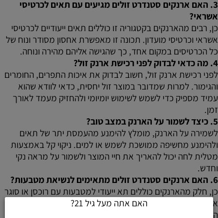
3. האם ארנקים סטנדרט זולים מגיעים עם תאים לכרטיסי
אשראי?
כן, רבים מהארנקים בקטגוריה זו כוללים תאים ייעודיים לכרטיסי
אשראי וכרטיסי מועדון. תכונה זו מאפשרת אחסון מסודר ונוח של
כל הכרטיסים במקום אחד, כך שהגישה אליהם מהירה ונוחה.
4. מה כדאי לבדוק לפני רכישת ארנק זול?
לפני רכישת ארנק זול, חשוב לבדוק את איכות התפרים, החומרים
והגימור. למרות שמדובר במוצר זול יחסית, כדאי לוודא שהוא
עמיד מספיק כדי לשמש לשימוש יומיומי ולהחזיק מעמד לאורך
זמן.
5. כיצד לשמור על הארנק במצב טוב?
לשמירה על הארנק, מומלץ להימנע מהעמסת יתר של תאים
ולהימנע מחשיפה ממושכת לשמש או למים. ניקוי קל באמצעות
מטלית לחה יכול להאריך את חיי המוצר ולשמור על מראה נקי
וחדש.
6. האם ארנקים סטנדרט זולים מתאימים לנשיאת מטבעות?
כן, חלק מהארנקים כוללים תא ייעודי למטבעות עם רוכסן או סוגר
אחר שמונע נפילה של המטבעות ומספק גישה מהירה ונוחה בעת
האם אתה מעל גיל 21?
הצורך.