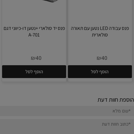
פנס עבודה LED נטען עם תאורה
פנס יד סולארי +נטען דו-כיווני דגם
סולארית
701-A
₪
₪
40
40
הוסף לסל
הוסף לסל
הוספת חוות דעת