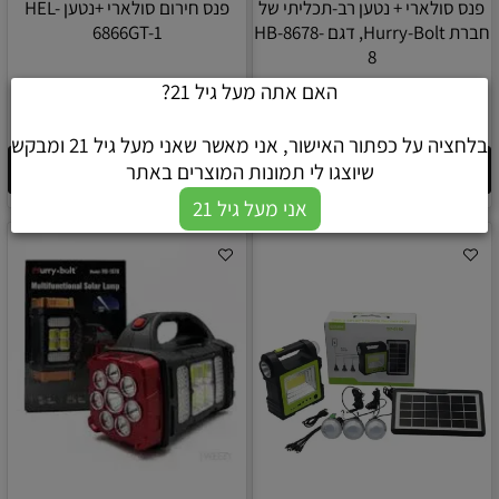
פנס סולארי + נטען רב-תכליתי של
פנס חירום סולארי +נטען HEL-
חברת Hurry-Bolt, דגם HB-8678-
6866GT-1
8
האם אתה מעל גיל 21?
₪
₪
80
70
בלחציה על כפתור האישור, אני מאשר שאני מעל גיל 21 ומבקש
הוסף לסל
הוסף לסל
שיוצגו לי תמונות המוצרים באתר
אני מעל גיל 21