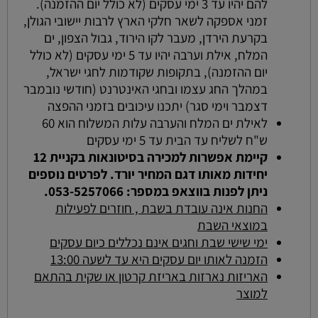
להם יהיו עד 3 ימי עסקים (לא כולל יום ההזמנה).
זמני אספקה לשאר חלקי הארץ לרבות יישובי הגולן,
בקרעת הירדן, מעבר לקו הירוד, גבול הצפון, ים
המלח, אילת וערבה יהיו עד 5 ימי עסקים (לא כולל
יום ההזמנה), בתקופות שקודמות לחגי ישראל,
במהלך החג עצמו ובחגי האינטרנט (חודשי נובמבר
דצמבר וימי סגר) יתכנו עיכובים בזמני ההפצה
לאילת ים המלח והערבה עלות המשלוח הוא 60
ש"ח לשליח עד הבית עד 5 ימי עסקים
קיימת אפשרות למכירה בסיטונאות בקניית 12
יחידות מאותו דגם המחיר יורד. לפרטים נוספים
ניתן לפנות בווצאפ במספר: 053-5257066.
החנות אינה עובדת בשבת , חוזרים לפעילות
במוצאי השבת
ימי שישי שבת וחגים אינם נכללים כיום עסקים
הזמנה לאותו יום עסקים היא עד לשעה 13:00
האריזות נארזות באריזת קרטון או שקית בהתאם
למוצר