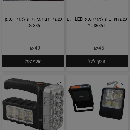
פנס חירום סולארי+ נטען LED דגם
פנס יד רב-תכליתי סולארי + נטען
LG-885
YL-8685T
₪
₪
40
45
הוסף לסל
הוסף לסל