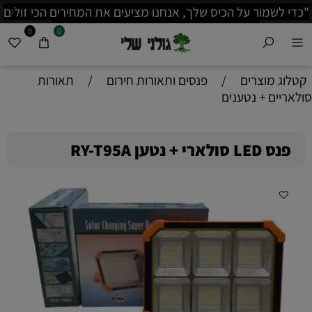
ו מציעים את המחירים הכי זולים
ות לפני שאתה קונה!"
משמעותית לפרטים נוספים בו
0
0
קטלוג מוצרים
/
פנסים ותאורות חירום
/
תאורות
סולאריים + נטענים
פנס LED סולארי + נטען RY-T95A