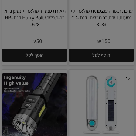
ערכת תאורה עוצמתית סולארית +
תאורת פנס יד סולארי + נטען גדול
נטענת ניידת רב תכליתי דגם GD-
רב-תכליתי Hurry Bolt דגם HB-
1678
8183
₪
₪
50
150
הוסף לסל
הוסף לסל