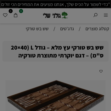
ם הכי זולים
קיימת מכירה בסיטונאות לוק
!"
משמעותית לפרטים נוספים בווצאפ: 0535257066
0
0
קטלוג מוצרים
/
גדג'טים
/
שש בש טורקי
שש בש טורקי עץ מלא – גודל L (20×40
ס"מ) – דגם יוקרתי מתוצרת טורקיה