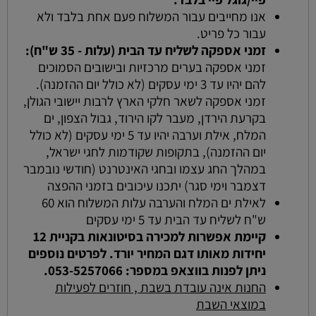
אנו מחייבים עבור המשלוח פעם אחת בלבד ולא
עבור כל פריט.
זמני אספקה לשליח עד הבית (עלות - 35 ש"ח):
זמני אספקה בערים מרכזיות ובישובים הסמוכים
להם יהיו עד 3 ימי עסקים (לא כולל יום ההזמנה).
זמני אספקה לשאר חלקי הארץ לרבות יישובי הגולן,
בקרעת הירדן, מעבר לקו הירוד, גבול הצפון, ים
המלח, אילת וערבה יהיו עד 5 ימי עסקים (לא כולל
יום ההזמנה), בתקופות שקודמות לחגי ישראל,
במהלך החג עצמו ובחגי האינטרנט (חודשי נובמבר
דצמבר וימי סגר) יתכנו עיכובים בזמני ההפצה
לאילת ים המלח והערבה עלות המשלוח הוא 60
ש"ח לשליח עד הבית עד 5 ימי עסקים
קיימת אפשרות למכירה בסיטונאות בקניית 12
יחידות מאותו דגם המחיר יורד. לפרטים נוספים
ניתן לפנות בווצאפ במספר: 053-5257066.
החנות אינה עובדת בשבת , חוזרים לפעילות
במוצאי השבת