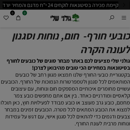
קיימת מכירה בסיטונאות לוקחים 24 י"ח מדגם והמחיר יורד
משמעותית לפרטים נוספים בווצאפ: 0535257066
0
0
כובעי חורף- חום, נוחות וסגנון
לעונה הקרה
גולני שלי מציעים לכם באתר מבחר סוגים של כובעים לחורף
בסיטונאות במחירים הכי טובים מהיבואן לצרכן!
בקטגוריית כובעי החורף שלנו תמצאו מגוון רחב של כובעים
המותאמים לכל סגנון ולטמפרטורות הנמוכות של החורף. הכובעים
עשויים מחומרים איכותיים המספקים חום ונוחות, עם עיצובים
קלאסיים ומודרניים כאחד. בין אם אתם מחפשים כובע צמר
מחמם, כובע גרב מעוצב או כובע מבודד לפעילויות חוץ, כאן תוכלו
למצוא את הכובע המתאים לכל מטרה. הכובעים זמינים במבחר
צבעים ודגמים כדי להתאים לכל סגנון אישי, עם דגש על עמידות
ונוחות מרבית לעונת החורף.