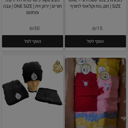
SIZE | חם, נוח וקלאסי לחורף
חורים | ירוק זית | ONE SIZE | עבה
ומחמם
₪
₪
30
15
הוסף לסל
הוסף לסל