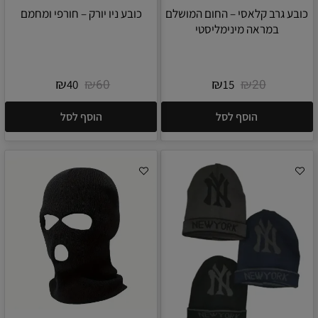
כובע גרב קלאסי – החום המושלם
כובע ניו יורק – חורפי ומחמם
במראה מינימליסטי
₪
₪
₪
₪
60
20
40
15
הוסף לסל
הוסף לסל