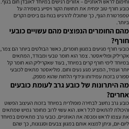
וחימום לראש ולאוזניים – אזורים רגישים במיוחד לאובדן חום בגוף.
כובע חורף טוב יפחית את תחושת הקור ויסייע בשמירה על
טמפרטורת הגוף, כך שתוכלו להרגיש בנוח גם בימים הקרים
ביותר.
מהם החומרים הנפוצים מהם עשויים כובעי
חורף?
כובעי חורף מגיעים במגוון חומרים, כאשר הבולטים ביותר הם צמר,
אקריליק ופוליאסטר. צמר הוא חומר טבעי ומבודד, המתאים
במיוחד לימי חורף קרים במיוחד, בעוד שאקריליק הוא חומר קל
יותר ועמיד, המציע מגע נעים וחום. פוליאסטר מתאים לכובעי
ספורט בזכות עמידותו ונידוף הלחות שהוא מספק.
מה היתרונות של כובע גרב לעומת כובעים
אחרים?
כובע גרב נחשב לבחירה פופולרית במיוחד בזכות העיצוב הפשוט
והיכולת להתאים לכל ראש. הוא עשוי לרוב מחומר גמיש שמתאים
את עצמו לראש ומכסה את האוזניים. כובעי גרב מתאימים במיוחד
ליום-יום, וניתן למצוא אותם במגוון צבעים וסגנונות, כך שהם