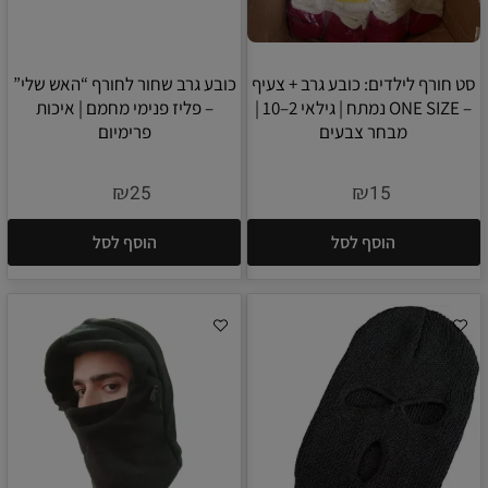
סט חורף לילדים: כובע גרב + צעיף
כובע גרב שחור לחורף “האש שלי”
– ONE SIZE נמתח | גילאי 2–10 |
– פליז פנימי מחמם | איכות
מבחר צבעים
פרימיום
₪
₪
25
15
הוסף לסל
הוסף לסל