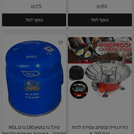
₪
₪
25
80
הוסף לסל
הוסף לסל
כירת גזייה קמפינג עמידה לרוח
מיכל גז בוטאן 190 גרם NGL
דגם K-203
(נקירה) – האנרגיה שהופכת כל טיול