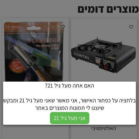
מוצרים דומים
האם אתה מעל גיל 21?
בלחציה על כפתור האישור, אני מאשר שאני מעל גיל 21 ומבקש
שיוצגו לי תמונות המוצרים באתר
כירת גזייה ניידת מבית CONTIKI,
ראש אקדח ברנר להבה מקצועי
אני מעל גיל 21
דגם BDZ-MS155 – הפתרון
(Flame Gun) דגם 917
האולטימטיבי