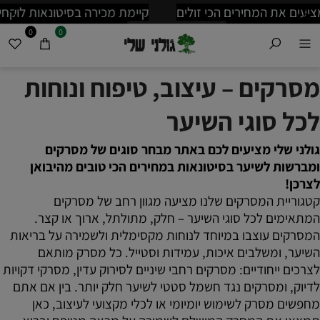
קיימת מכירה בסיטונאות לוקחים 24 י"ח מדגם והמחיר יורד
משמעותית לפרטים נוספים בווצאפ: 0535257066
0
0
מסרקים – עיצוב, טיפוח ונוחות
לכל סוגי השיער
גולני שלי מציעים לכם באתר מבחר סוגים של מסרקים
ומברשות לשיער בסיטונאות במחירים הכי טובים מהיבואן
לצרכן!
קטגוריית המסרקים שלנו מציעה מגוון רחב של מסרקים
המתאימים לכל סוגי השיער – חלק, מתולתל, ארוך או קצר.
המסרקים עוצבו במיוחד לנוחות מקסימלית ולשמירה על בריאות
השיער, ומשלבים איכות, עמידות וסטייל. כל מסרק מותאם
לצרכים ייחודיים: מסרקים רחבי שיניים לסירוק עדין, מסרקי דקויות
לדיוק, ומסרקים נגד חשמל סטטי לשיער חלק יותר. בין אם אתם
מחפשים מסרק לשימוש יומיומי או לכלי מקצועי לעיצוב, כאן