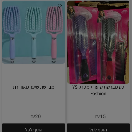
סט מברשת שיער + מסרק YS
מברשת שיער מאווררת
Fashion
₪
₪
20
15
הוסף לסל
הוסף לסל