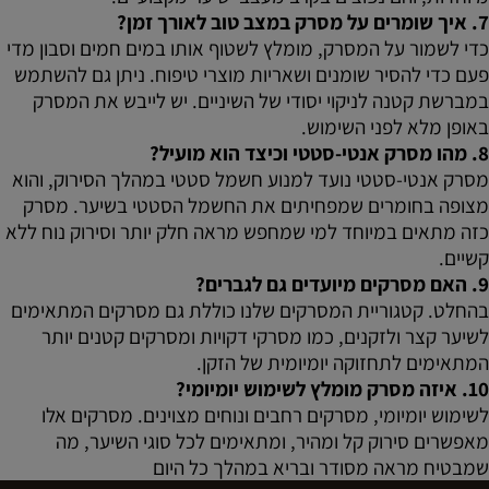
7. איך שומרים על מסרק במצב טוב לאורך זמן?
כדי לשמור על המסרק, מומלץ לשטוף אותו במים חמים וסבון מדי
פעם כדי להסיר שומנים ושאריות מוצרי טיפוח. ניתן גם להשתמש
במברשת קטנה לניקוי יסודי של השיניים. יש לייבש את המסרק
באופן מלא לפני השימוש.
8. מהו מסרק אנטי-סטטי וכיצד הוא מועיל?
מסרק אנטי-סטטי נועד למנוע חשמל סטטי במהלך הסירוק, והוא
מצופה בחומרים שמפחיתים את החשמל הסטטי בשיער. מסרק
כזה מתאים במיוחד למי שמחפש מראה חלק יותר וסירוק נוח ללא
קשיים.
9. האם מסרקים מיועדים גם לגברים?
בהחלט. קטגוריית המסרקים שלנו כוללת גם מסרקים המתאימים
לשיער קצר ולזקנים, כמו מסרקי דקויות ומסרקים קטנים יותר
המתאימים לתחזוקה יומיומית של הזקן.
10. איזה מסרק מומלץ לשימוש יומיומי?
לשימוש יומיומי, מסרקים רחבים ונוחים מצוינים. מסרקים אלו
מאפשרים סירוק קל ומהיר, ומתאימים לכל סוגי השיער, מה
שמבטיח מראה מסודר ובריא במהלך כל היום