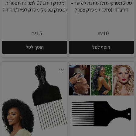
סט 2 מסרקי מזלג מתכת לשיער –
מסרק דירוג C7 למכונת תספורת
דו־צדדי (מזלג + מסרק צפוף)
(מסרק מכונה) מסרק לפייד/דגרדה
₪
₪
15
10
הוסף לסל
הוסף לסל