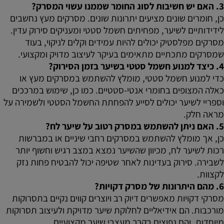
3. האם יש חשיבות לסוג החומר שממנו עשוי המסרק?
כן, חומרים שונים מציעים יתרונות שונים. מסרקים מעץ נחשבים
לידידותיים לשיער, מפחיתים חשמל סטטי ומעניקים סירוק עדין.
מסרקים מפלסטיק יכולים להיות עמידים וקלים לניקוי, בעוד
שמסרקים מתכתיים מתאימים בעיקר לעיצוב מדויק ומקצועי.
4. כיצד למנוע חשמל סטטי בשיער בזמן הסירוק?
כדי למנוע חשמל סטטי, מומלץ להשתמש במסרקים מעץ או
כאלה המצופים בחומרי אנטי-סטטיים. כמו כן, שימוש במרככים
וספריי לשיער יכולים לסייע להפחתת החשמל הסטטי ולשמירה על
מראה חלק.
5. האם ניתן להשתמש במסרק רטוב על שיער לח?
כן, אך מומלץ להשתמש במסרקים רחבי שיניים או במברשות
רכות לשיער לח, מכיוון שהשיער נמצא במצב רגיש וחשוף יותר
לשבירה. סירוק בעדינות לאחר שטיפה יכול להבטיח פחות נזק
לקצוות.
6. מהם היתרונות של מסרק דקויות?
מסרקי דקויות מאפשרים דיוק רב ויוצרים קווים נקיים בתסרוקות
מורכבות. הם אידיאליים לחלוקת שיער מדויקת ולעיצוב תסרוקות
מיוחדות, והם נפוצים בקרב מעצבי שיער מקצועיים.