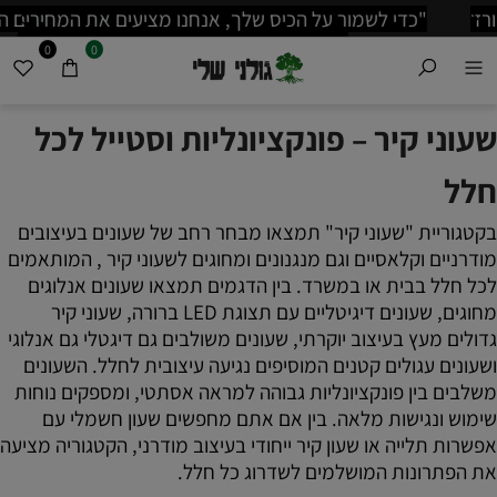
"כדי לשמור על הכיס שלך, אנחנו מציעים את המחירים הכי זולים
בשוק. אל תהסס להשוות לפני שאתה קונה!"
0
0
שעוני קיר – פונקציונליות וסטייל לכל
חלל
בקטגוריית "שעוני קיר" תמצאו מבחר רחב של שעונים בעיצובים
מודרניים וקלאסיים וגם מנגנונים ומחוגים לשעוני קיר , המותאמים
לכל חלל בבית או במשרד. בין הדגמים תמצאו שעונים אנלוגים
מחוגים, שעונים דיגיטליים עם תצוגת LED ברורה, שעוני קיר
גדולים מעץ בעיצוב יוקרתי, שעונים משולבים גם דיגטלי גם אנלוגי
ושעונים עגולים קטנים המוסיפים נגיעה עיצובית לחלל. השעונים
משלבים בין פונקציונליות גבוהה למראה אסתטי, ומספקים נוחות
שימוש ונגישות מלאה. בין אם אתם מחפשים שעון חשמלי עם
אפשרות תלייה או שעון קיר ייחודי בעיצוב מודרני, הקטגוריה מציעה
את הפתרונות המושלמים לשדרוג כל חלל.