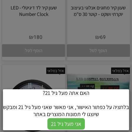
שעון קיר מחוגים אנלוגי בעיצוב
שעון קיר לד דיגיטלי - LED
יוקרתי ושקט – קוטר 30 ס"מ
Number Clock
₪
₪
180
69
הוסף לסל
הוסף לסל
אזל במלאי
אזל במלאי
האם אתה מעל גיל 21?
בלחציה על כפתור האישור, אני מאשר שאני מעל גיל 21 ומבקש
שיוצגו לי תמונות המוצרים באתר
אני מעל גיל 21