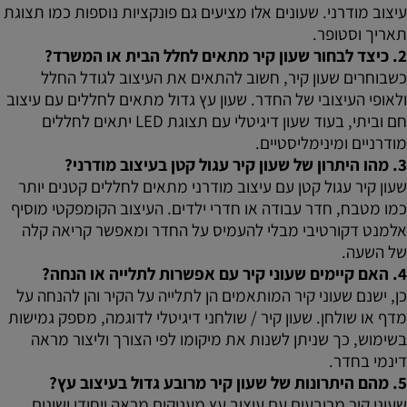
עיצוב מודרני. שעונים אלו מציעים גם פונקציות נוספות כמו תצוגת
תאריך וסטופר.
2. כיצד לבחור שעון קיר מתאים לחלל הבית או המשרד?
כשבוחרים שעון קיר, חשוב להתאים את העיצוב לגודל החלל
ולאופי העיצובי של החדר. שעון עץ גדול מתאים לחללים עם עיצוב
חם וביתי, בעוד שעון דיגיטלי עם תצוגת LED יתאים לחללים
מודרניים ומינימליסטיים.
3. מהו היתרון של שעון קיר עגול קטן בעיצוב מודרני?
שעון קיר עגול קטן עם עיצוב מודרני מתאים לחללים קטנים יותר
כמו מטבח, חדר עבודה או חדרי ילדים. העיצוב הקומפקטי מוסיף
אלמנט דקורטיבי מבלי להעמיס על החדר ומאפשר קריאה קלה
של השעה.
4. האם קיימים שעוני קיר עם אפשרות לתלייה או הנחה?
כן, ישנם שעוני קיר המותאמים הן לתלייה על הקיר והן להנחה על
מדף או שולחן. שעון קיר / שולחני דיגיטלי לדוגמה, מספק גמישות
בשימוש, כך שניתן לשנות את מיקומו לפי הצורך וליצור מראה
דינמי בחדר.
5. מהם היתרונות של שעון קיר מרובע גדול בעיצוב עץ?
שעוני קיר מרובעים עם עיצוב עץ מעניקים מראה ייחודי ושונים