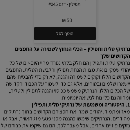
ותפילין - דגם #045
₪
50
הוסף לסל
נרתיקי טלית ותפילין – הכלי הנחוץ לשמירה על החפצים
הקדושים שלך
נרתיקי טלית ותפילין הם חלק בלתי נפרד מחיי היום-יום של כל
יהודי שמקיים את מצוות הנחת תפילין והלבשת הטלית. החפצים
הקדושים הללו זקוקים לשמירה והגנה, לא רק כדי להבטיח שהם
יישארו שלמים ובטוחים, אלא גם כדי לשמור על הכבוד והקדושה
של הכלים הללו. הנרתיק משמש ככיסוי והגנה לתפילין ולטלית,
ומהווה גם כלי נוח לנשיאה יומיומית.
1.
היסטוריה ומשמעות של נרתיקי טלית ותפילין
מאז ומתמיד, יהודים שמרו את חפציהם הקדושים בתוך נרתיקים
מהודרים. הנרתיקים שימשו כהגנה מפני פגעי מזג האוויר, אבק או
נזקים פיזיים אחרים, אבל מעבר לכך, הם גם שיקפו את כבודם של