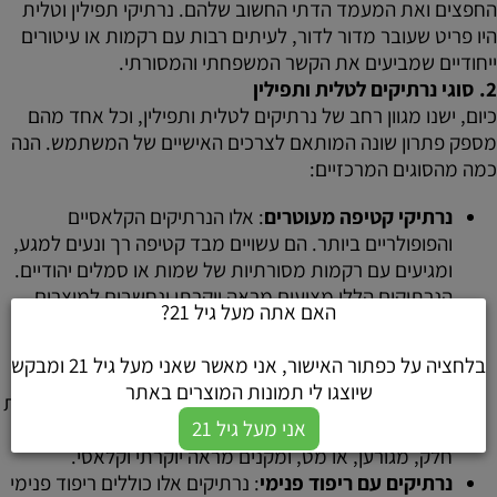
החפצים ואת המעמד הדתי החשוב שלהם. נרתיקי תפילין וטלית
היו פריט שעובר מדור לדור, לעיתים רבות עם רקמות או עיטורים
ייחודיים שמביעים את הקשר המשפחתי והמסורתי.
2.
סוגי נרתיקים לטלית ותפילין
כיום, ישנו מגוון רחב של נרתיקים לטלית ותפילין, וכל אחד מהם
מספק פתרון שונה המותאם לצרכים האישיים של המשתמש. הנה
כמה מהסוגים המרכזיים:
נרתיקי קטיפה מעוטרים
: אלו הנרתיקים הקלאסיים
והפופולריים ביותר. הם עשויים מבד קטיפה רך ונעים למגע,
ומגיעים עם רקמות מסורתיות של שמות או סמלים יהודיים.
הנרתיקים הללו מציעים מראה יוקרתי ונחשבים למוצרים
האם אתה מעל גיל 21?
מהודרים במיוחד.
נרתיקי עור
: נרתיקים אלו מציעים מראה מודרני יותר,
בלחציה על כפתור האישור, אני מאשר שאני מעל גיל 21 ומבקש
ועמידים לאורך שנים רבות. הם מספקים רמת הגנה גבוהה
שיוצגו לי תמונות המוצרים באתר
מאוד, ומתאימים במיוחד לאנשים המחפשים עמידות ונוחות
אני מעל גיל 21
בשימוש יומיומי. נרתיקים מעור מגיעים במגוון גימורים –
חלק, מגורען, או מט, ומקנים מראה יוקרתי וקלאסי.
נרתיקים עם ריפוד פנימי
: נרתיקים אלו כוללים ריפוד פנימי